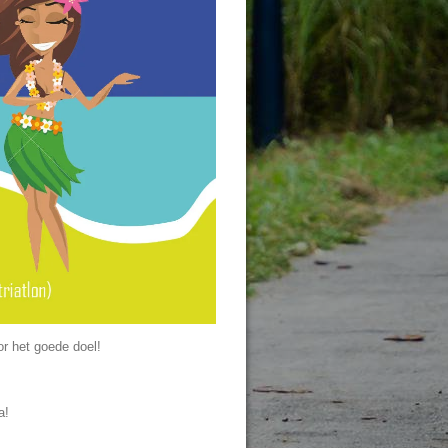
or het goede doel!
a!